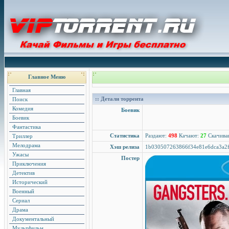
Главное Меню
Главная
:: Детали торрента
Поиск
Комедия
Боевик
Боевик
Фантастика
Статистика
Раздают:
498
Качают:
27
Скачива
Триллер
Мелодрама
Хэш релиза
1b030507263866f34e81e6dca3a2f
Ужасы
Постер
Приключения
Детектив
Исторический
Военный
Сериал
Драма
Документальный
Мультфильм