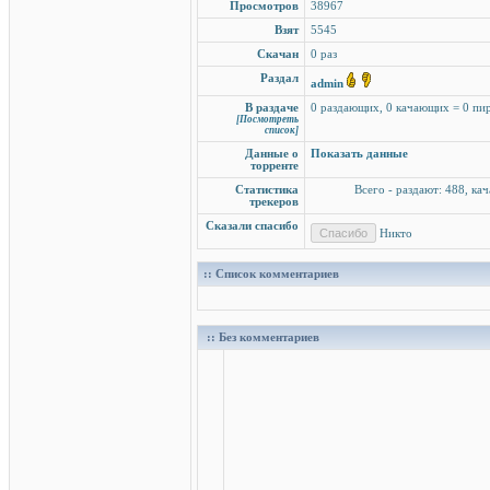
Просмотров
38967
Взят
5545
Скачан
0 раз
Раздал
admin
В раздаче
0 раздающих, 0 качающих = 0 пи
[Посмотреть
список]
Данные о
Показать данные
торренте
Статистика
Всего - раздают: 488, ка
трекеров
Сказали спасибо
Никто
:: Список комментариев
:: Без комментариев