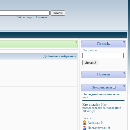
Сейчас ищут:
Хищник
Поиск
Торренты
Добавить в избранное
Новости
Пользователи
Последний пользователь:
max
Кто онлайн:
Нет
пользователей за последние
10 минут.
В сети:
Админы: 0
Пользователи: 0