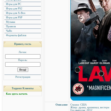
Игры для PC
Игры для PS2
Игры для X-Box
Игры для PSP
Музыка
Правила
ЧаВо
Форматы файлов
Привет, гость
Логин:
Пароль:
Регистрация
Торрент Клиенты
Как здесь качать
Описание
Страна: США
Жанр: драма, криминал, вестерн
Год выпуска: 2012