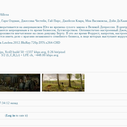
Hillcoa
, Гари Олдман, Джессика Честейн, Гай Пирс, Джейсон Кларк, Миа Васиковска, Дэйн ДеХаа
зворачивается на американском Юге во времена сухого закона и Великой Депрессии. В цент
маются запрещенным в то время бизнесом, бутлегерством. Оптимистично настроенный Джек,
произвести впечатление на свою девушку Берту. В это же время Форрест, напротив, настрое
тся иметь дело с врагами незаконного семейного бизнеса, в лице которых выступают корру
ик Lawless.2012.BluRay.720p.DTS.x264-CHD
ps, XviD build 50 ~1337 kbps avg, 0.26 bit/pixel
 3/2 (L,C,R,l,r) + LFE ch, ~448.00 kbps avg
7:34:12 назад
(
Log in
to rate it)