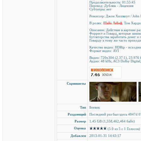
Продолжительность: 01:55:45
Перевод: Дубляж - Лицензия
Cубтитры: нет
Режиссер: Джон Хиллкоут / John 
В ролях:
Шайа ЛаБаф
, Том Харди
Описание: Действие в картине ра
Форрест и Говард, которые зани
бутлегерства заработать денег и 
Говарду к тому же часто приходи
Качество видео: HDRip - исходн
Формат видео: AVI
Видео: 720x304 (2.37:1), 23.976 f
Аудио: 48 kHz, AC3 Dolby Digital,
Скриншоты
Тип
Боевик
Раздающий
Последний раз был здесь 4847d 0
Размер
1.45 GB (1,558,462,464 байт)
Оценка
(5.0 из 5 с 1 Голосов)
Добавлен
2013-01-31 14:43:17