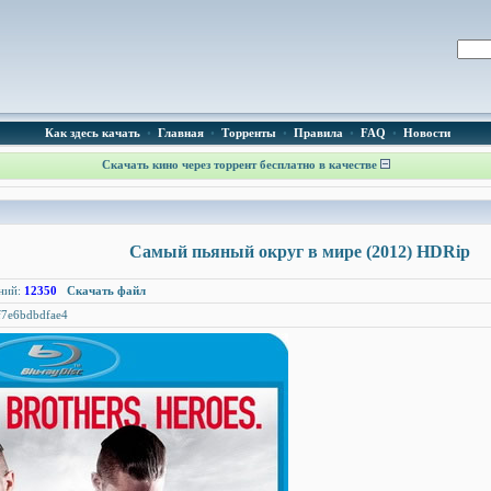
Как здесь качать
•
Главная
•
Торренты
•
Правила
•
FAQ
•
Новости
Скачать кино через торрент бесплатно в качестве
Самый пьяный округ в мире (2012) HDRip
ний:
12350
Скачать файл
7e6bdbdfae4