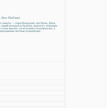
н, Крис МакГарри
ре сюжета — семья Бондурант, три брата, Джек,
 самый молодой из братьев, надеется с помощью
н очень мрачно, он молчалив и подозрителен, а
мпированные местные полицейские...