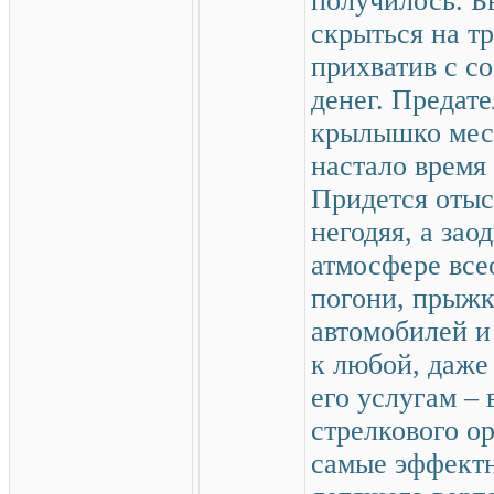
получилось. 
скрыться на т
прихватив с с
денег. Предате
крылышко мест
настало время
Придется отыс
негодяя, а зао
атмосфере все
погони, прыжк
автомобилей и
к любой, даже
его услугам –
стрелкового о
самые эффектн