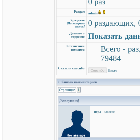
0 раз
Раздал
admin
В раздаче
0 раздающих, 
[Посмотреть
список]
Данные о
Показать дан
торренте
Статистика
Всего - раз
трекеров
79484
Сказали спасибо
Никто
:: Список комментариев
Страницы:
1
[Anonymous]
игра класссс