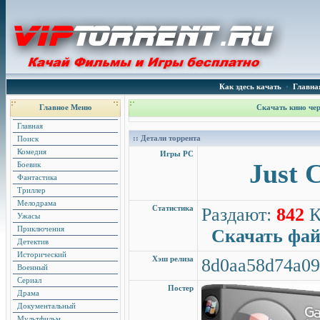
Как здесь качать
•
Главна
Главное Меню
Скачать кино чер
Главная
:: Детали торрента
Поиск
Комедия
Игры PC
Just 
Боевик
Фантастика
Триллер
Мелодрама
Статистика
Раздают:
842
К
Ужасы
Приключения
Скачать фа
Детектив
Исторический
Хэш релиза
8d0aa58d74a09
Военный
Сериал
Постер
Драма
Документальный
Мультфильм