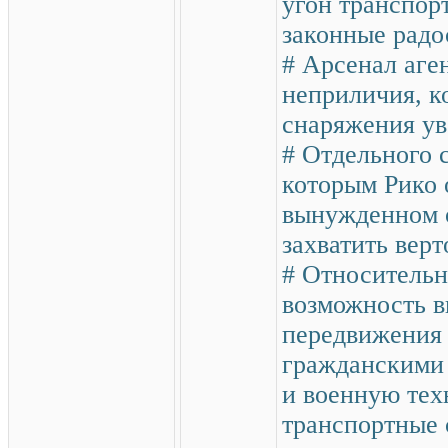
угон транспор
законные радо
# Арсенал аге
неприличия, к
снаряжения ув
# Отдельного 
которым Рико 
вынужденном о
захватить верт
# Относительно
возможность в
передвижения 
гражданскими 
и военную тех
транспортные 