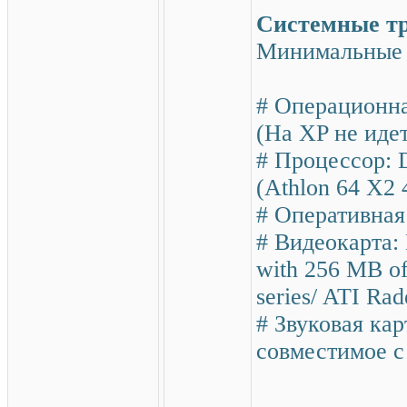
Системные тр
Минимальные 
# Операционна
(На XP не иде
# Процессор: 
(Athlon 64 X2 
# Оперативна
# Видеокарта: 
with 256 MB o
series/ ATI Ra
# Звуковая кар
совместимое с
------------------