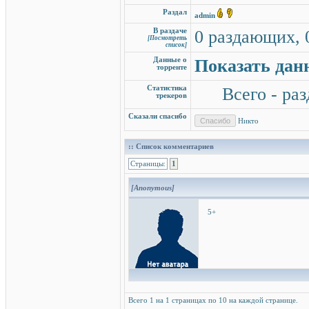
Раздал
admin
В раздаче
0 раздающих, 
[Посмотреть
список]
Данные о
Показать дан
торренте
Статистика
Всего - раз
трекеров
Сказали спасибо
Никто
:: Список комментариев
Страницы:
1
[Anonymous]
5+
Всего 1 на 1 страницах по 10 на каждой странице.