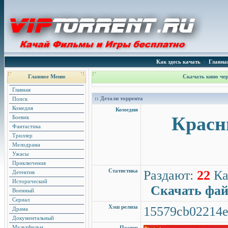
Как здесь качать
•
Главна
Главное Меню
Скачать кино чер
Главная
:: Детали торрента
Поиск
Комедия
Комедия
Красн
Боевик
Фантастика
Триллер
Мелодрама
Ужасы
Приключения
Статистика
Раздают:
22
Ка
Детектив
Исторический
Скачать фа
Военный
Сериал
Хэш релиза
15579cb02214e
Драма
Документальный
Мультфильм
Постер