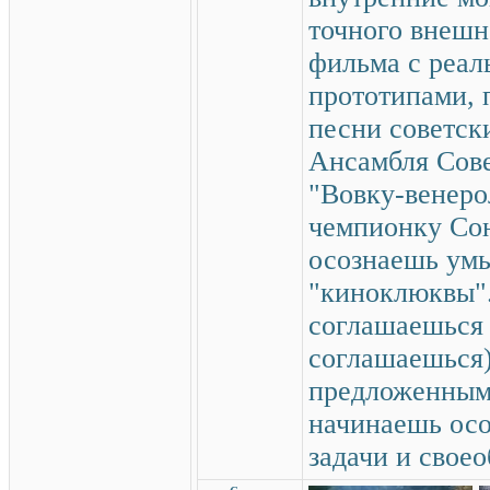
точного внешн
фильма с реа
прототипами, 
песни советск
Ансамбля Сове
"Вовку-венеро
чемпионку Сою
осознаешь ум
"киноклюквы".
соглашаешься 
соглашаешься)
предложенными
начинаешь осо
задачи и своео