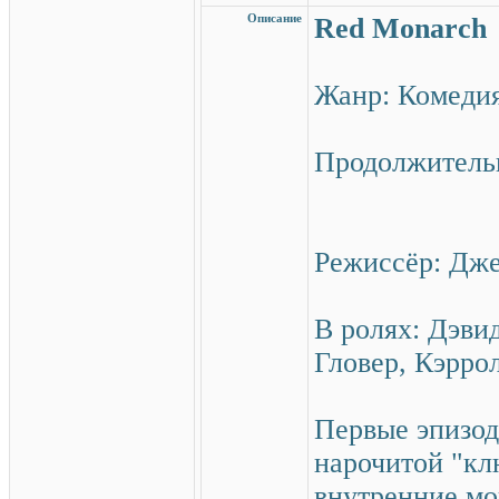
Описание
Red Monarch
Жанр: Комед
Продолжительн
Режиссёр: Дж
В ролях: Дэви
Гловер, Кэрро
Первые эпизод
нарочитой "кл
внутренние мо