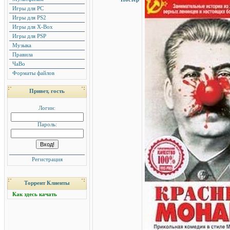
Игры для PC
Игры для PS2
Игры для X-Box
Игры для PSP
Музыка
Правила
ЧаВо
Форматы файлов
Привет, гость
Логин:
Пароль:
Регистрация
Торрент Клиенты
Как здесь качать