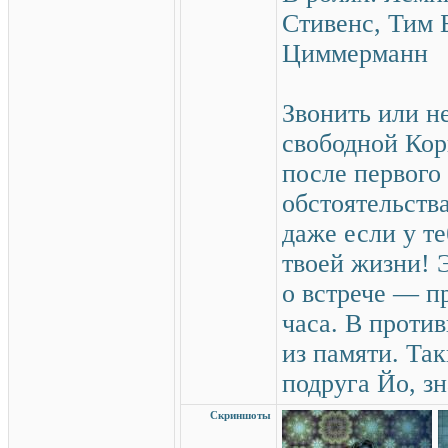
Стивенс, Тим 
Циммерманн
Звонить или н
свободной Кор
после первого
обстоятельств
даже если у т
твоей жизни! 
о встрече — пр
часа. В проти
из памяти. Та
подруга Йо, з
Скриншоты