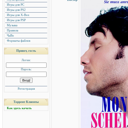
Игры для PC
Игры для PS2
Игры для X-Box
Игры для PSP
Музыка
Правила
ЧаВо
Форматы файлов
Привет, гость
Логин:
Пароль:
Регистрация
Торрент Клиенты
Как здесь качать