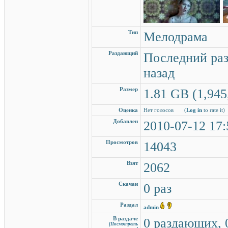
Тип
Мелодрама
Раздающий
Последний раз
назад
Размер
1.81 GB (1,945
Оценка
Нет голосов
(
Log in
to rate it)
Добавлен
2010-07-12 17:
Просмотров
14043
Взят
2062
Скачан
0 раз
Раздал
admin
В раздаче
0 раздающих, 
[Посмотреть