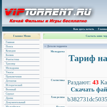
Как здесь качать
•
Главна
Главное Меню
Скачать кино чер
Главная
:: Детали торрента
Поиск
Комедия
Мелодрама
Тариф на
Боевик
Фантастика
Триллер
Мелодрама
Ужасы
Приключения
Статистика
Раздают:
43
Ка
Детектив
Исторический
Скачать фа
Военный
Сериал
Хэш релиза
b382731dc5035
Драма
Документальный
Мультфильм
Постер