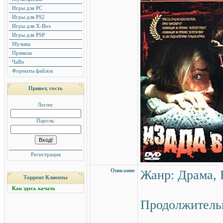
Игры для PC
Игры для PS2
Игры для X-Box
Игры для PSP
Музыка
Правила
ЧаВо
Форматы файлов
Привет, гость
Логин:
Пароль:
Регистрация
Описание
Жанр: Драма,
Торрент Клиенты
Как здесь качать
Продолжительн