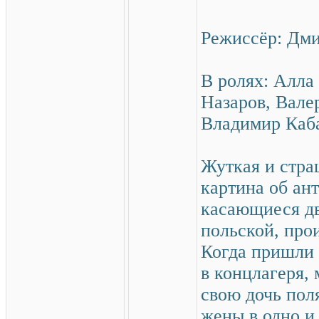
Режиссёр: Дм
В ролях: Алла
Назаров, Вале
Владимир Каб
Жуткая и стра
картина об ан
касающиеся дв
польской, прои
Когда пришли 
в концлагеря, 
свою дочь пол
жены в одно и