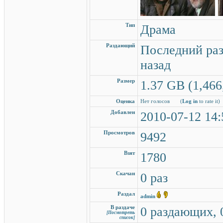
Тип
Драма
Раздающий
Последний раз
назад
Размер
1.37 GB (1,466
Оценка
Нет голосов
(
Log in
to rate it)
Добавлен
2010-07-12 14:
Просмотров
9492
Взят
1780
Скачан
0 раз
Раздал
admin
В раздаче
0 раздающих, 
[Посмотреть
список]