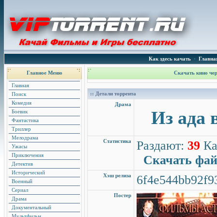
Как здесь качать
•
Главна
Главное Меню
Скачать кино чер
Главная
:: Детали торрента
Поиск
Комедия
Драма
Из ада 
Боевик
Фантастика
Триллер
Мелодрама
Статистика
Раздают:
39
Ка
Ужасы
Приключения
Скачать фа
Детектив
Исторический
Хэш релиза
6f4e544bb92f9
Военный
Сериал
Постер
Драма
Документальный
Мультфильм