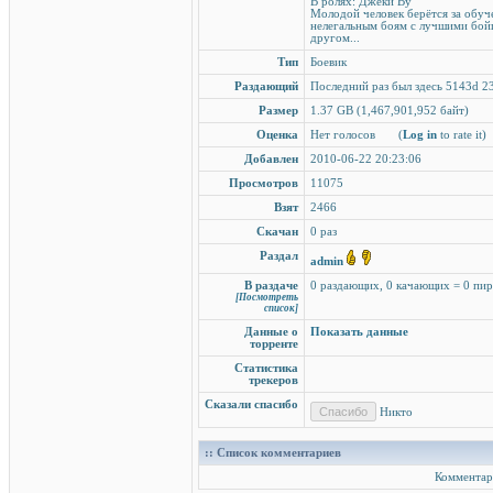
В ролях: Джеки Ву
Молодой человек берётся за обуч
нелегальным боям с лучшими бойц
другом...
Тип
Боевик
Раздающий
Последний раз был здесь 5143d 23
Размер
1.37 GB (1,467,901,952 байт)
Оценка
Нет голосов
(
Log in
to rate it)
Добавлен
2010-06-22 20:23:06
Просмотров
11075
Взят
2466
Скачан
0 раз
Раздал
admin
В раздаче
0 раздающих, 0 качающих = 0 пи
[Посмотреть
список]
Данные о
Показать данные
торренте
Статистика
трекеров
Сказали спасибо
Никто
:: Список комментариев
Комментар