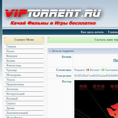
Как здесь качать
•
Главна
Главное Меню
Скачать кино чер
Главная
:: Детали торрента
Поиск
Комедия
Боевик
По
Боевик
Фантастика
Статистика
Раздают:
10
Качают:
10
Скачиван
Триллер
Мелодрама
Хэш релиза
9528558a37ae80205a3ae85b0d08
Ужасы
Постер
Приключения
Детектив
Исторический
Военный
Сериал
Драма
Документальный
Мультфильм