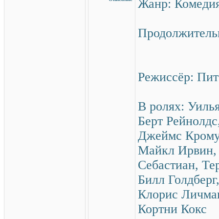
Жанр: Комед
Продолжительн
Режиссёр: Пи
В ролях: Уиль
Берт Рейнолдс
Джеймс Кромуэ
Майкл Ирвин, 
Себастиан, Те
Билл Голдберг
Клорис Личман
Кортни Кокс