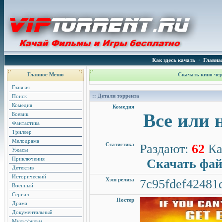
Как здесь качать
•
Главна
Главное Меню
Скачать кино чер
Главная
:: Детали торрента
Поиск
Комедия
Комедия
Все или 
Боевик
Фантастика
Триллер
Мелодрама
Статистика
Раздают:
62
Ка
Ужасы
Приключения
Скачать фа
Детектив
Исторический
Хэш релиза
7c95fdef42481
Военный
Сериал
Постер
Драма
Документальный
Мультфильм