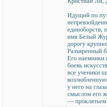
Кристиан Ли, 
Идущий по пут
непревзойденн
единоборств,
имя Белый Жур
дорогу крупно
Разъяренный б
Его наемники 
боевь искусств
все ученики ш
возлюбленную 
у него на глаз
смыслом его ж
— проклятьем 