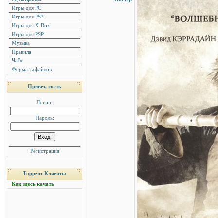
Игры для PC
Игры для PS2
Игры для X-Box
Игры для PSP
Музыка
Правила
ЧаВо
Форматы файлов
Привет, гость
Логин:
Пароль:
Регистрация
Торрент Клиенты
Как здесь качать