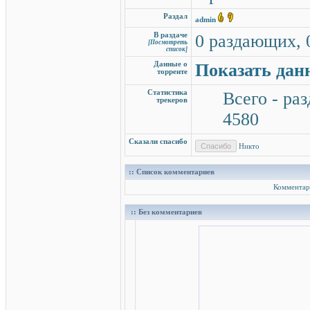
Раздал
admin
В раздаче
0 раздающих, 
[Посмотреть
список]
Данные о
Показать дан
торренте
Статистика
Всего - раз
трекеров
4580
Сказали спасибо
Никто
:: Список комментариев
Комментар
:: Без комментариев