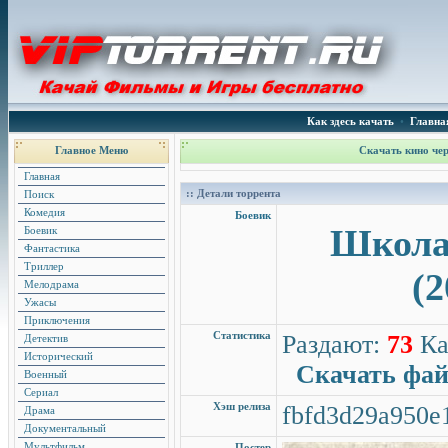
Как здесь качать
•
Главна
Главное Меню
Скачать кино чер
Главная
:: Детали торрента
Поиск
Комедия
Боевик
Школа
Боевик
Фантастика
Триллер
(2
Мелодрама
Ужасы
Приключения
Статистика
Раздают:
73
Ка
Детектив
Исторический
Скачать фа
Военный
Сериал
Хэш релиза
fbfd3d29a950e
Драма
Документальный
Мультфильм
Постер