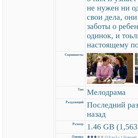
не нужен ни о
свои дела, они
заботы о ребе
одинок, и тоьл
настоящему по
Скриншоты
Тип
Мелодрама
Раздающий
Последний раз
назад
Размер
1.46 GB (1,563
Оценка
(3.0 из 5 с 1 Голосов)