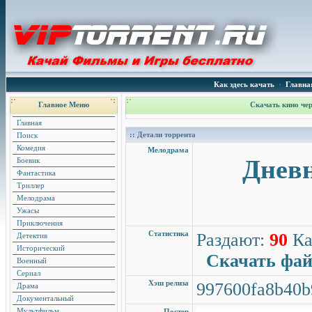
Как здесь качать
•
Главна
Главное Меню
Скачать кино чер
Главная
:: Детали торрента
Поиск
Комедия
Мелодрама
Дневн
Боевик
Фантастика
Триллер
Мелодрама
Ужасы
Приключения
Статистика
Раздают:
90
Ка
Детектив
Исторический
Скачать фа
Военный
Сериал
Хэш релиза
997600fa8b40b
Драма
Документальный
Мультфильм
Постер