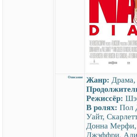
Описание
Жанр:
Драма,
Продолжител
Режиссёр:
Шэр
В ролях:
Пол 
Уайт, Скарлет
Донна Мерфи,
Джэффри, Али