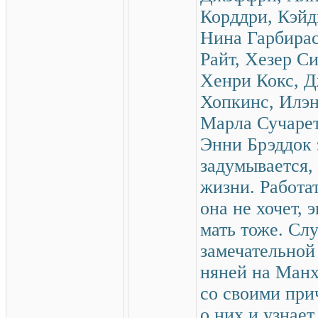
Корддри, Кэйд
Нина Гарбирас
Райт, Хезер С
Хенри Кокс, 
Хопкинс, Илэн
Марла Сучар
Энни Брэддок 
задумывается, 
жизни. Работа
она не хочет, 
мать тоже. Сл
замечательной
няней на Манх
со своими при
о них и узнает