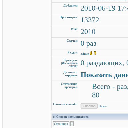
Добавлен
2010-06-19 17:
Просмотров
13372
Взят
2010
Скачан
0 раз
Раздал
admin
В раздаче
0 раздающих, 
[Посмотреть
список]
Данные о
Показать дан
торренте
Статистика
Всего - раз
трекеров
80
Сказали спасибо
Никто
:: Список комментариев
Страницы:
1