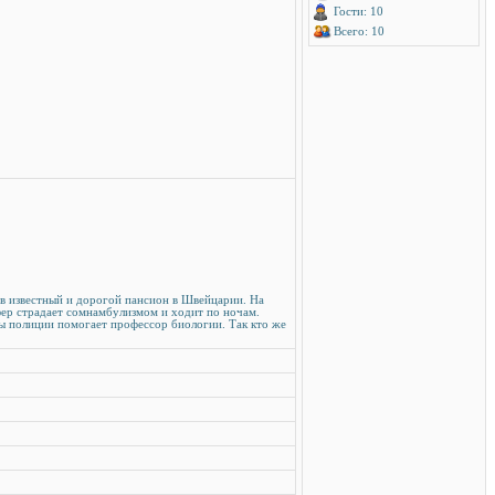
Гости: 10
Всего: 10
 в известный и дорогой пансион в Швейцарии. На
фер страдает сомнамбулизмом и ходит по ночам.
цы полиции помогает профессор биологии. Так кто же