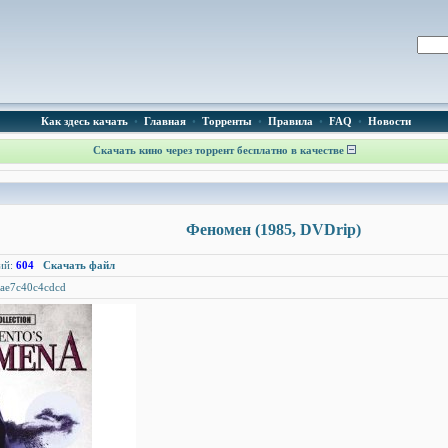
Как здесь качать
•
Главная
•
Торренты
•
Правила
•
FAQ
•
Новости
Скачать кино через торрент бесплатно в качестве
Феномен (1985, DVDrip)
ий:
604
Скачать файл
ae7c40c4cdcd