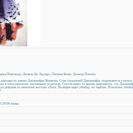
ы
ариа Николоди, Далила Ди Ладзаро, Патрик Бошо, Доналд Плезенс
я девушка по имени Дженнифер Коннепи. Став студенткой Дженнифер отправляется учиться
но в этом пансионе, настаивают родители. Спустя какое-то время, выясняется, что Дженни
 из девушек из пансиона жестоко убита. Полиция ищет убийцу, но тщётно. В поисках убий
?
0:28:06 назад