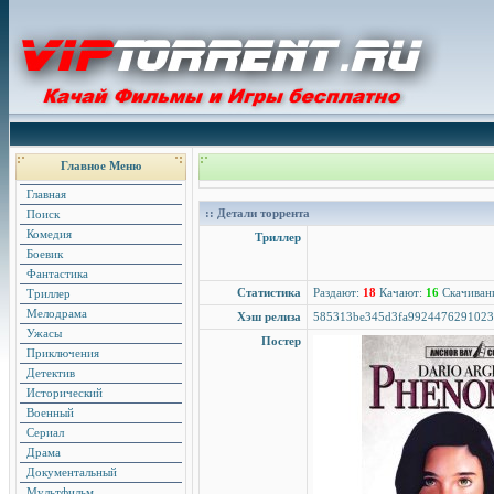
Главное Меню
Главная
:: Детали торрента
Поиск
Комедия
Триллер
Боевик
Фантастика
Статистика
Раздают:
18
Качают:
16
Скачиван
Триллер
Мелодрама
Хэш релиза
585313be345d3fa9924476291023
Ужасы
Постер
Приключения
Детектив
Исторический
Военный
Сериал
Драма
Документальный
Мультфильм