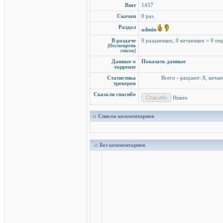
Взят
1457
Скачан
0 раз
Раздал
admin
В раздаче
0 раздающих, 0 качающих = 0 пи
[Посмотреть
список]
Данные о
Показать данные
торренте
Статистика
Всего - раздают: 8, качаю
трекеров
Сказали спасибо
Никто
:: Список комментариев
:: Без комментариев