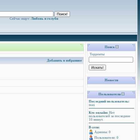
Сейчас ищут:
Любовь и голуби
Поиск
Торренты
Добавить в избранное
Новости
Пользователи
Последний пользователь:
max
Кто онлайн:
Нет
пользователей за последние
10 минут.
В сети:
Админы: 0
Пользователи: 0