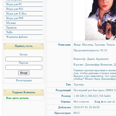
Игры для PC
Игры для PS2
Игры для X-Box
Игры для PSP
Музыка
Правила
ЧаВо
Форматы файлов
Описание
Жанр: Мистика, Триллер, Ужас
Привет, гость
Продолжительность: 01:51
Логин:
Режиссёр: Дарио Ардженто
Пароль:
В ролях: Дженнифер Коннелли, Д
Главная героиня красивая и мила
том, чтобы девушка училась имен
Каждое утро выяснятся, что одна
убийца? Может быть Дженнифер
Регистрация
Тип
Триллер
Раздающий
Последний раз был здесь 5880d 1
Торрент Клиенты
Размер
1.46 GB (1,566,623,744 байт)
Как здесь качать
Оценка
Нет голосов
(
Log in
to rate it)
Добавлен
2010-07-01 20:36:05
Просмотров
8012