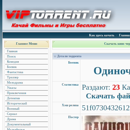
Как здесь качать
•
Главна
Главное Меню
Скачать кино чер
Главная
:: Детали торрента
Поиск
Комедия
Боевик
Одиноч
Боевик
Фантастика
Триллер
Мелодрама
Статистика
Раздают:
23
Ка
Ужасы
Приключения
Скачать фа
Детектив
Исторический
Хэш релиза
51f0730432612
Военный
Сериал
Постер
Драма
Документальный
Мультфильм