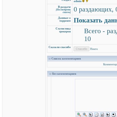
admin
В раздаче
0 раздающих, 
[Посмотреть
список]
Данные о
Показать дан
торренте
Статистика
Всего - раз
трекеров
10
Сказали спасибо
Никто
:: Список комментариев
Комментар
:: Без комментариев