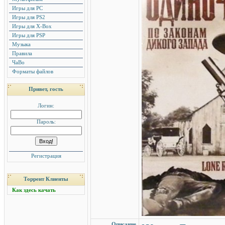
Игры для PC
Игры для PS2
Игры для X-Box
Игры для PSP
Музыка
Правила
ЧаВо
Форматы файлов
Привет, гость
Логин:
Пароль:
Регистрация
Торрент Клиенты
Как здесь качать
Описание