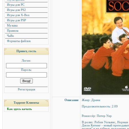
Игры для PC
Игры для PS2
Игры для X-Box
Игры для PSP
Музыка
Правила
ЧаВо
Форматы файлов
Привет, гость
Логин:
Пароль:
Регистрация
Описание
Жанр: Драма
Торрент Клиенты
Продолжительность: 2:09
Как здесь качать
Режиссёр: Питер Уир
В ролях: Робин Уильямс, Норма
Джон Китинг - новый преподавате
поэтов" и на тайных заседаниях 