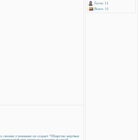
Гости: 11
Всего: 11
 со своими учениками он создает "Общество мертвых
я прекрасный мир природы и поэзии за серой