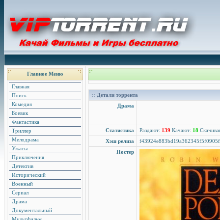
Главное Меню
Главная
:: Детали торрента
Поиск
Комедия
Драма
Боевик
Фантастика
Статистика
Раздают:
139
Качают:
18
Скачива
Триллер
Мелодрама
Хэш релиза
f43924e883bd19a362345f5f0905
Ужасы
Постер
Приключения
Детектив
Исторический
Военный
Сериал
Драма
Документальный
Мультфильм