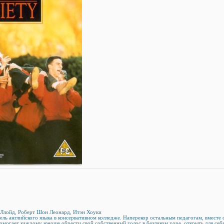
н Ллойд, Роберт Шон Леонард, Итэн Хоуки
ль английского языка в консервативном колледже. Наперекор остальным педагогам, вместе
помогает каждому юноше обрести свой собственный голос в безликом хоре, открыть для себ