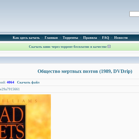
Как здесь качать
•
Главная
•
Торренты
•
Правила
•
FAQ
•
Новости
Скачать кино через торрент бесплатно в качестве
Общество мертвых поэтов (1989, DVDrip)
ний:
4064
Скачать файл
fe29a7915661