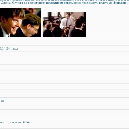
 Джона Китинга со всемогущим коллективом невозможно предсказать вплоть до финальной 
0:14:24 назад
ров
ают: 8, скачано: 4054