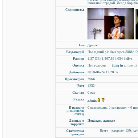
школьной оградой. Исход борьбы
Скриншоты
Тип
Драма
Раздающий
Последний раз был здесь 5888d 0
Размер
1.37 GB (1,467,884,054 байт)
Оценка
Нет голосов
(
Log in
to rate it)
Добавлен
2010-06-24 12:28:37
Просмотров
7966
Взят
1252
Скачан
0 раз
Раздал
admin
В раздаче
0 раздающих, 0 качающих = 0 пи
[Посмотреть
список]
Данные о
Показать данные
торренте
Статистика
Всего - раздают: 129, кач
трекеров