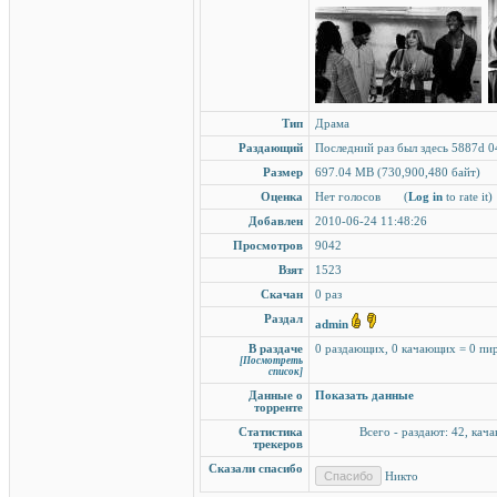
Тип
Драма
Раздающий
Последний раз был здесь 5887d 0
Размер
697.04 MB (730,900,480 байт)
Оценка
Нет голосов
(
Log in
to rate it)
Добавлен
2010-06-24 11:48:26
Просмотров
9042
Взят
1523
Скачан
0 раз
Раздал
admin
В раздаче
0 раздающих, 0 качающих = 0 пи
[Посмотреть
список]
Данные о
Показать данные
торренте
Статистика
Всего - раздают: 42, кача
трекеров
Сказали спасибо
Никто