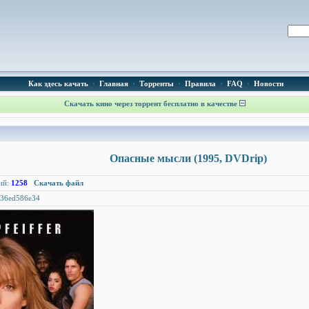
Как здесь качать
•
Главная
•
Торренты
•
Правила
•
FAQ
•
Новости
Скачать кино через торрент бесплатно в качестве
Опасные мысли (1995, DVDrip)
ий:
1258
Скачать файл
f36ed586e34