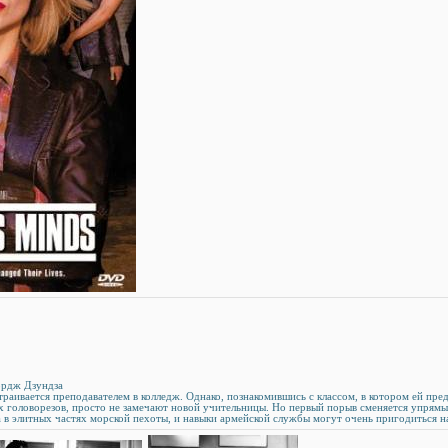
ордж Дзундза
раивается преподавателем в колледж. Однако, познакомившись с классом, в котором ей пре
х головорезов, просто не замечают новой учительницы. Но первый порыв сменяется упрям
а в элитных частях морской пехоты, и навыки армейской службы могут очень пригодиться 