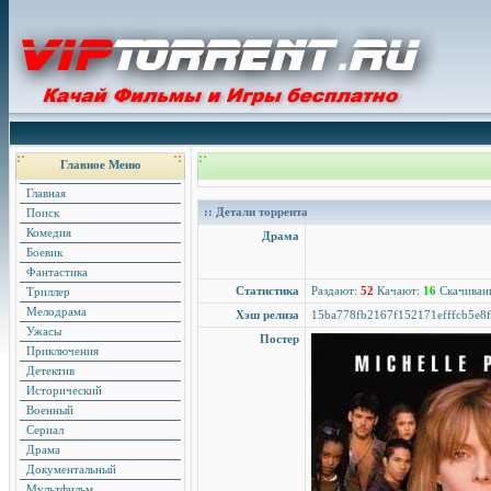
Главное Меню
Главная
:: Детали торрента
Поиск
Комедия
Драма
Боевик
Фантастика
Статистика
Раздают:
52
Качают:
16
Скачиван
Триллер
Мелодрама
Хэш релиза
15ba778fb2167f152171efffcb5e8
Ужасы
Постер
Приключения
Детектив
Исторический
Военный
Сериал
Драма
Документальный
Мультфильм