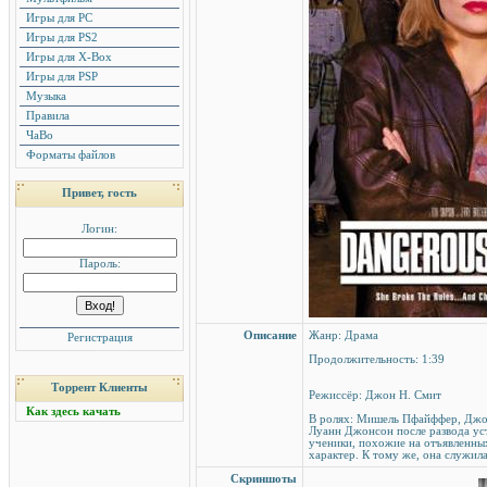
Игры для PC
Игры для PS2
Игры для X-Box
Игры для PSP
Музыка
Правила
ЧаВо
Форматы файлов
Привет, гость
Логин:
Пароль:
Описание
Жанр: Драма
Регистрация
Продолжительность: 1:39
Торрент Клиенты
Режиссёр: Джон Н. Смит
Как здесь качать
В ролях: Мишель Пфайффер, Дж
Луанн Джонсон после развода уст
ученики, похожие на отъявленны
характер. К тому же, она служил
Скриншоты