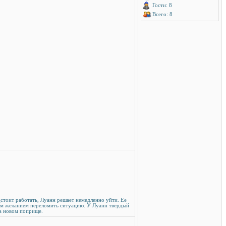
Гости: 8
Всего: 8
дстоит работать, Луанн решает немедленно уйти. Ее
ым желанием переломить ситуацию. У Луанн твердый
на новом поприще.