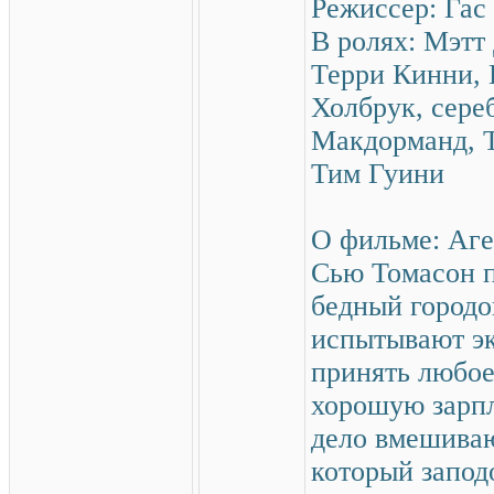
Режиссер: Гас
В ролях: Мэтт
Терри Кинни, 
Холбрук, сере
Макдорманд, Т
Тим Гуини
О фильме: Аге
Сью Томасон п
бедный городо
испытывают э
принять любо
хорошую зарпл
дело вмешиваю
который запод