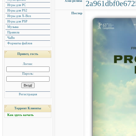
Хэш релиза
2a961dbf0e672
Игры для PC
Игры для PS2
Постер
Игры для X-Box
Игры для PSP
Музыка
Правила
ЧаВо
Форматы файлов
Привет, гость
Логин:
Пароль:
Регистрация
Торрент Клиенты
Как здесь качать