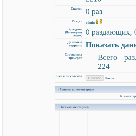
Скачан
0 раз
Раздал
admin
В раздаче
0 раздающих, 
[Посмотреть
список]
Данные о
Показать дан
торренте
Статистика
Всего - раз
трекеров
224
Сказали спасибо
Никто
:: Список комментариев
Комментар
:: Без комментариев