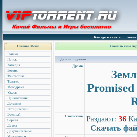
Как здесь качать
•
Главна
Главное Меню
Скачать кино чер
Главная
:: Детали торрента
Поиск
Комедия
Драма
Земл
Боевик
Фантастика
Триллер
Promised 
Мелодрама
Ужасы
R
Приключения
Детектив
Исторический
Военный
Статистика
Раздают:
36
Ка
Сериал
Скачать фа
Драма
Документальный
Мультфильм