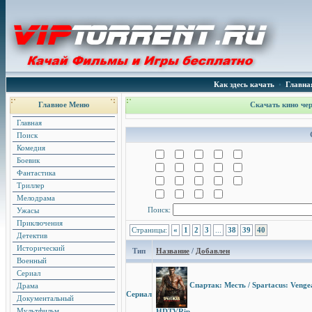
Как здесь качать
•
Главна
Главное Меню
Скачать кино чер
Главная
Поиск
Комедия
Боевик
Фантастика
Триллер
Мелодрама
Поиск:
Ужасы
Приключения
Страницы:
«
1
2
3
...
38
39
40
Детектив
Исторический
Тип
Название
/
Добавлен
Военный
Сериал
Спартак: Месть / Spartacus: Venge
Драма
Сериал
Документальный
Мультфильм
HDTVRip