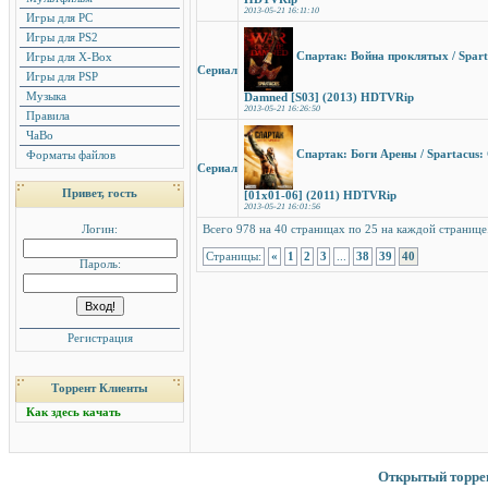
2013-05-21 16:11:10
Игры для PC
Игры для PS2
Спартак: Война проклятых / Sparta
Игры для X-Box
Сериал
Игры для PSP
Музыка
Damned [S03] (2013) HDTVRip
2013-05-21 16:26:50
Правила
ЧаВо
Спартак: Боги Арены / Spartacus: 
Форматы файлов
Сериал
Привет, гость
[01x01-06] (2011) HDTVRip
2013-05-21 16:01:56
Логин:
Всего 978 на 40 страницах по 25 на каждой странице
Страницы:
«
1
2
3
...
38
39
40
Пароль:
Регистрация
Торрент Клиенты
Как здесь качать
Открытый торрент