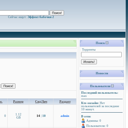
Сейчас ищут:
Эффект бабочки 2
Поиск
Торренты
Новости
Пользователи
Последний пользователь:
max
м.
Размер
Сид
|
Лич
Раздает
Кто онлайн:
Нет
пользователей за последние
10 минут.
1.12
0
14
|
10
admin
В сети:
GB
Админы: 0
Пользователи: 0