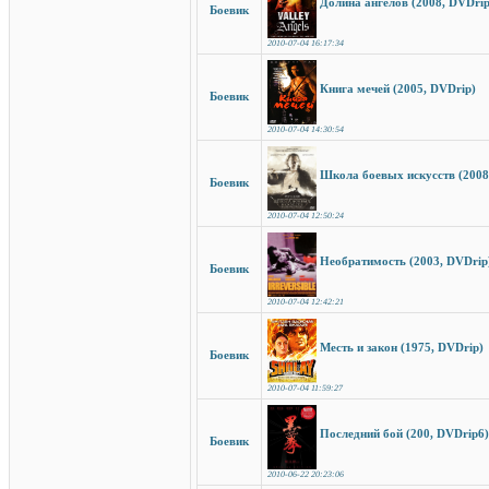
Долина ангелов (2008, DVDrip
Боевик
2010-07-04 16:17:34
Книга мечей (2005, DVDrip)
Боевик
2010-07-04 14:30:54
Школа боевых искусств (2008
Боевик
2010-07-04 12:50:24
Необратимость (2003, DVDrip
Боевик
2010-07-04 12:42:21
Месть и закон (1975, DVDrip)
Боевик
2010-07-04 11:59:27
Последний бой (200, DVDrip6)
Боевик
2010-06-22 20:23:06