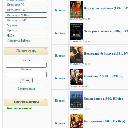
Игры для PC
Игра на выживание (1994, DV
Игры для PS2
Боевик
Игры для X-Box
2010-06-22 23:16:14
Игры для PSP
Музыка
Правила
Четвертый человек (2007, DVD
Боевик
ЧаВо
Форматы файлов
2010-06-22 22:51:44
Привет, гость
Последний бойскаут (1991, DV
Боевик
Логин:
2010-06-22 22:43:56
Пароль:
Животное 2 (2007, DVDrip)
Боевик
2010-06-22 22:31:50
Регистрация
Дикая банда (1969, HDrip)
Боевик
Торрент Клиенты
Как здесь качать
2010-06-22 21:43:59
Без тормозов (2008, DVDrip)
Боевик