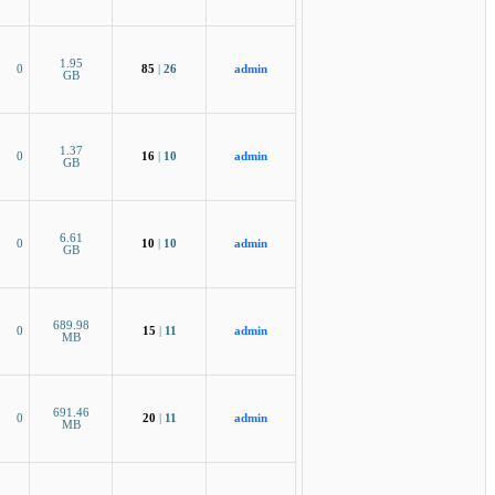
1.95
0
85
|
26
admin
GB
1.37
0
16
|
10
admin
GB
6.61
0
10
|
10
admin
GB
689.98
0
15
|
11
admin
MB
691.46
0
20
|
11
admin
MB