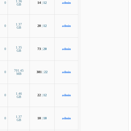
1.36
0
14
|
12
admin
GB
1.37
0
20
|
12
admin
GB
1.35
0
73
|
20
admin
GB
701.45
0
381
|
22
admin
MB
1.46
0
22
|
12
admin
GB
1.37
0
10
|
10
admin
GB