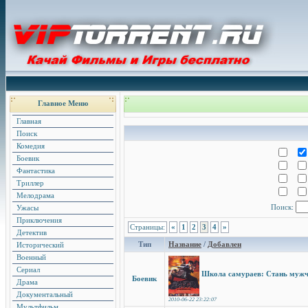
Главное Меню
Главная
Поиск
Комедия
Боевик
Фантастика
Триллер
Мелодрама
Поиск:
Ужасы
Приключения
Страницы:
«
1
2
3
4
»
Детектив
Тип
Название
/
Добавлен
Исторический
Военный
Сериал
Школа самураев: Стань мужч
Боевик
Драма
Документальный
2010-06-22 23:22:07
Мультфильм