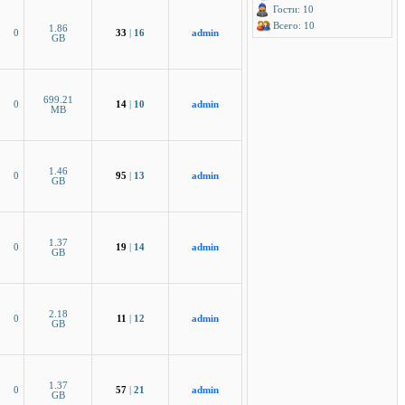
Гости: 10
Всего: 10
1.86
0
33
|
16
admin
GB
699.21
0
14
|
10
admin
MB
1.46
0
95
|
13
admin
GB
1.37
0
19
|
14
admin
GB
2.18
0
11
|
12
admin
GB
1.37
0
57
|
21
admin
GB