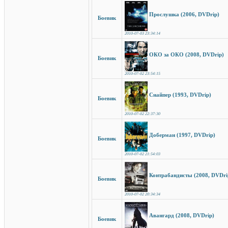
Прослушка (2006, DVDrip)
Боевик
2010-07-03 23:34:14
ОКО за ОКО (2008, DVDrip)
Боевик
2010-07-02 23:54:15
Снайпер (1993, DVDrip)
Боевик
2010-07-02 22:37:30
Доберман (1997, DVDrip)
Боевик
2010-07-02 21:54:03
Контрабандисты (2008, DVDri
Боевик
2010-07-02 20:34:34
Авангард (2008, DVDrip)
Боевик