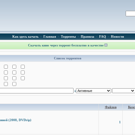
Как здесь качать
•
Главная
•
Торренты
•
Правила
•
FAQ
•
Новости
Скачать кино через торрент бесплатно в качестве
Список торрентов
в
Файлов
Ком
иной (2008, DVDrip)
1