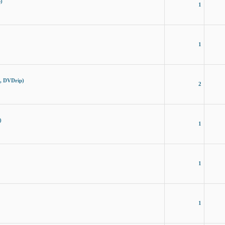
)
1
1
, DVDrip)
2
)
1
1
1