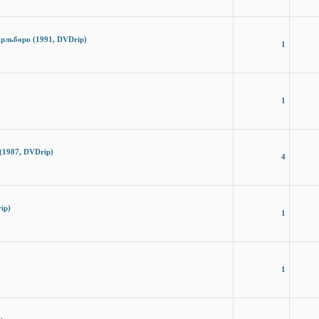
рльборо (1991, DVDrip)
1
1
 (1987, DVDrip)
4
ip)
1
1