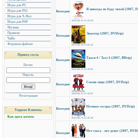
Игры для PC
Я никогда не буду твоей (2007, 
Игры для PS2
Комедия
Игры для X-Box
2010-06-19 15:10:30
Игры для PSP
Музыка
Правила
Экватор (2007, DVDrip)
Комедия
ЧаВо
Форматы файлов
2010-06-19 15:05:20
Привет, гость
Такси 4 / Taxi 4 (2007, BDrip)
Комедия
Логин:
2010-06-19 14:59:03
Пароль:
Смени лицо (2007, DVDrip)
Комедия
2010-06-19 13:18:02
Регистрация
Ночные сестры (2007, DVDrip)
Комедия
Торрент Клиенты
Как здесь качать
2010-06-19 12:49:28
Нет секса - нет денег (2007, DVD
Комедия